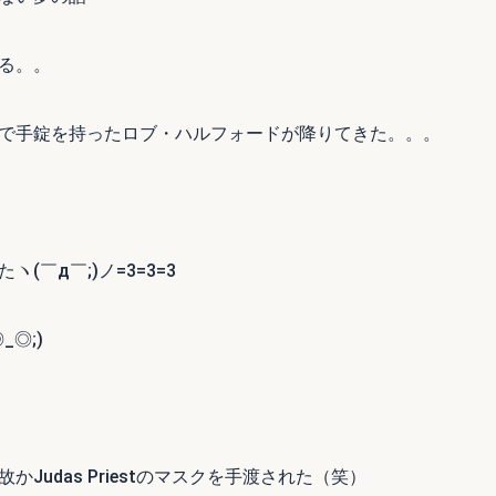
る。。
で手錠を持ったロブ・ハルフォードが降りてきた。。。
￣д￣;)ノ=3=3=3
◎;)
udas Priestのマスクを手渡された（笑）