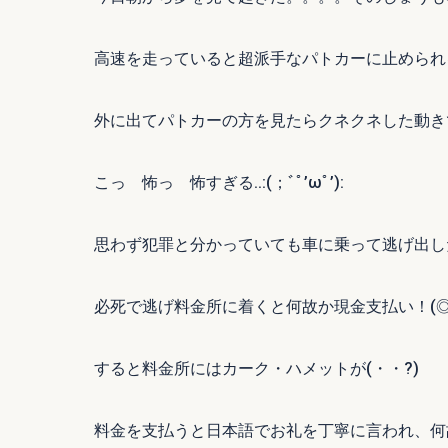
高速を走っていると超派手なパトカーに止められ
外に出てパトカーの方を見たらクネクネした動き
こっ 怖っ 怖すぎる‥:(；ﾞﾟ’ωﾟ’):
思わず犯罪と分かっていても車に乗って逃げ出したヽ(
必死で逃げ料金所に着くと何故か現金支払い！(◎_
すると料金所にはカーク・ハメットが(・・?)
料金を支払うと日本語でお礼を丁寧に言われ、何故かJ