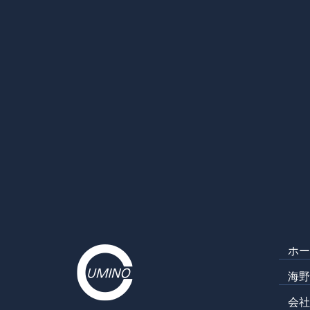
ホ
海
会