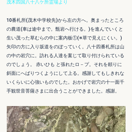
茂木四国八十八ケ所霊場より
10番札所(茂木中学校先)から左の方へ。奥まったところ
の農道(車は途中まで。甑岩へ行ける。)を進んでいくと
生い茂った草むらの中に案内板①(※草で見えにくい。)
矢印の方に入り坂道をのぼっていく。八十四番札所は山
の中の岩穴に。訪れる人達を案じて取り付けられている
のでしょう。 赤いひも と張れたロ－プ。それを頼りに
斜面にへばりつくようにして上る。感謝してもしきれな
いくらいに心強いものでした。おかげで岩穴の十一面千
手観世音菩薩さまに出合うことができました。感謝。