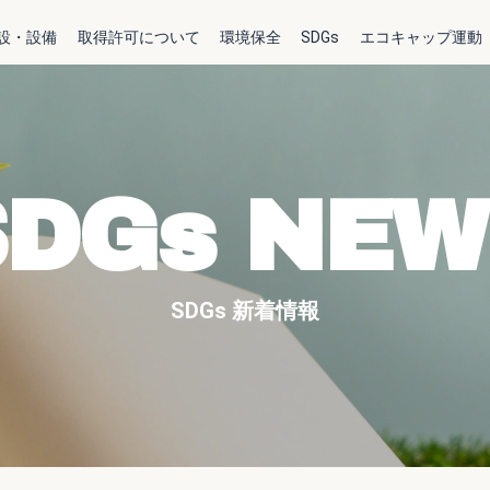
設・設備
取得許可について
環境保全
SDGs
エコキャップ運動
SDGs NEW
SDGs 新着情報