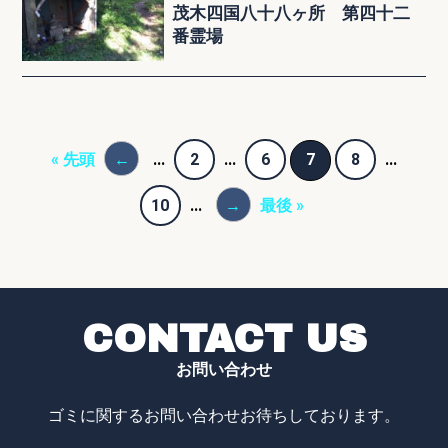
茂木四国八十八ヶ所 第四十二
番霊場
« 先頭
←
...
2
...
6
7
8
...
10
...
→
最後 »
CONTACT US
お問い合わせ
ゴミに関するお問い合わせお待ちしております。